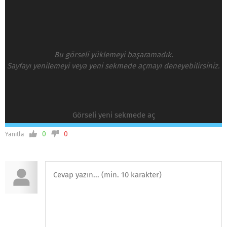
Bu görseli yüklemeyi başaramadık.
Sayfayı yenilemeyi veya yeni sekmede açmayı deneyebilirsiniz.
Görseli yeni sekmede aç
0
0
Yanıtla