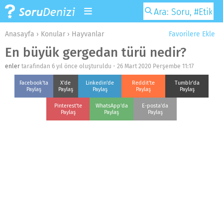
Anasayfa
›
Konular
›
Hayvanlar
Favorilere Ekle
En büyük gergedan türü nedir?
enler
tarafından 6 yıl önce oluşturuldu -
26 Mart 2020 Perşembe 11:17
Facebook'ta
X'de
Linkedin'de
Reddit'te
Tumblr'da
Paylaş
Paylaş
Paylaş
Paylaş
Paylaş
Pinterest'te
WhatsApp'da
E-posta'da
Paylaş
Paylaş
Paylaş