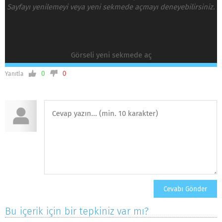
Sayfayı yenilemeyi veya yeni sekmede açmayı deneyebilirsiniz.
Görseli yeni sekmede aç
0
0
Yanıtla
Bu içerik için bir tepkiniz var mı?