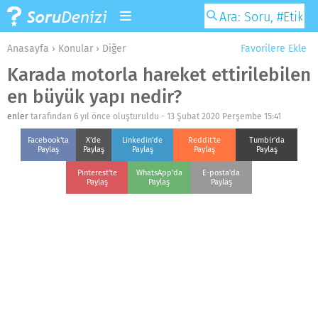
Anasayfa
›
Konular
›
Diğer
Favorilere Ekle
Karada motorla hareket ettirilebilen
en büyük yapı nedir?
enler
tarafından 6 yıl önce oluşturuldu -
13 Şubat 2020 Perşembe 15:41
Facebook'ta
X'de
Linkedin'de
Reddit'te
Tumblr'da
Paylaş
Paylaş
Paylaş
Paylaş
Paylaş
Pinterest'te
WhatsApp'da
E-posta'da
Paylaş
Paylaş
Paylaş