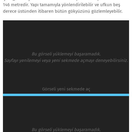
146 metredir. Yapı tamamıyla yönlendirilebilir ve ufkun beş
derece üstünden itibaren bütün gökyüzünü gözlemleyebilir.
Bu görseli yüklemeyi başaramadık.
Sayfayı yenilemeyi veya yeni sekmede açmayı deneyebilirsiniz.
Görseli yeni sekmede aç
Bu görseli yüklemeyi başaramadık.