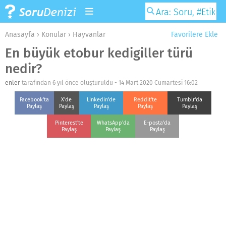
Anasayfa
›
Konular
›
Hayvanlar
Favorilere Ekle
En büyük etobur kedigiller türü
nedir?
enler
tarafından 6 yıl önce oluşturuldu -
14 Mart 2020 Cumartesi 16:02
Facebook'ta
X'de
Linkedin'de
Reddit'te
Tumblr'da
Paylaş
Paylaş
Paylaş
Paylaş
Paylaş
Pinterest'te
WhatsApp'da
E-posta'da
Paylaş
Paylaş
Paylaş