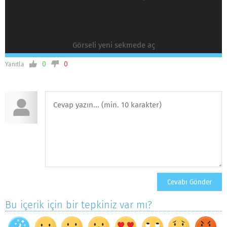
Görseli yeni sekmede aç
0
0
Yanıtla
Bu içerik için bir tepkiniz var mı?