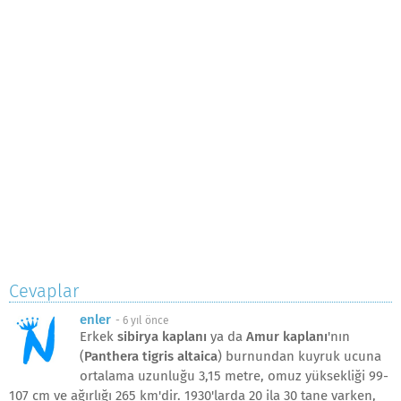
Cevaplar
enler
-
6 yıl önce
Erkek
sibirya kaplanı
ya da
Amur kaplanı
'nın
(
Panthera tigris altaica
) burnundan kuyruk ucuna
ortalama uzunluğu 3,15 metre, omuz yüksekliği 99-
107 cm ve ağırlığı 265 km'dir. 1930'larda 20 ila 30 tane varken,