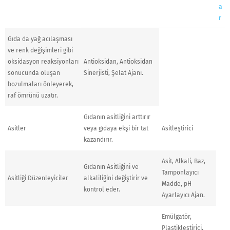
a
r
Gıda da yağ acılaşması
ve renk değişimleri gibi
oksidasyon reaksiyonları
Antioksidan, Antioksidan
sonucunda oluşan
Sinerjisti, Şelat Ajanı.
bozulmaları önleyerek,
raf ömrünü uzatır.
Gıdanın asitliğini arttırır
Asitler
veya gıdaya ekşi bir tat
Asitleştirici
kazandırır.
Asit, Alkali, Baz,
Gıdanın Asitliğini ve
Tamponlayıcı
Asitliği Düzenleyiciler
alkaliliğini değiştirir ve
Madde, pH
kontrol eder.
Ayarlayıcı Ajan.
Emülgatör,
Plastikleştirici,