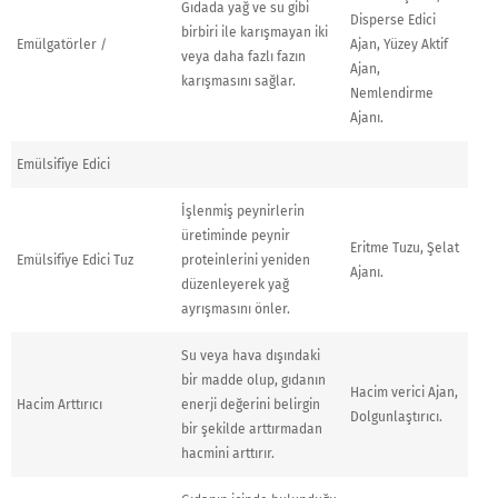
Gıdada yağ ve su gibi
Disperse Edici
birbiri ile karışmayan iki
Emülgatörler /
Ajan, Yüzey Aktif
veya daha fazlı fazın
Ajan,
karışmasını sağlar.
Nemlendirme
Ajanı.
Emülsifiye Edici
İşlenmiş peynirlerin
üretiminde peynir
Eritme Tuzu, Şelat
Emülsifiye Edici Tuz
proteinlerini yeniden
Ajanı.
düzenleyerek yağ
ayrışmasını önler.
Su veya hava dışındaki
bir madde olup, gıdanın
Hacim verici Ajan,
Hacim Arttırıcı
enerji değerini belirgin
Dolgunlaştırıcı.
bir şekilde arttırmadan
hacmini arttırır.