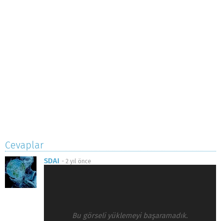
Cevaplar
SDAI
-
2 yıl önce
Bu görseli yüklemeyi başaramadık.