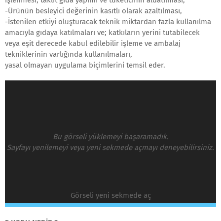
işlenmesi, taklit gıda yapımı ve tüketicinin aldatılması,
-Ürünün besleyici değerinin kasıtlı olarak azaltılması,
-İstenilen etkiyi oluşturacak teknik miktardan fazla kullanılma
amacıyla gıdaya katılmaları ve; katkıların yerini tutabilecek
veya eşit derecede kabul edilebilir işleme ve ambalaj
tekniklerinin varlığında kullanılmaları,
yasal olmayan uygulama biçimlerini temsil eder.
Bu görseli yüklemeyi başaramadık.
Sayfayı yenilemeyi veya yeni sekmede açmayı deneyebilirsiniz.
Görseli yeni sekmede aç