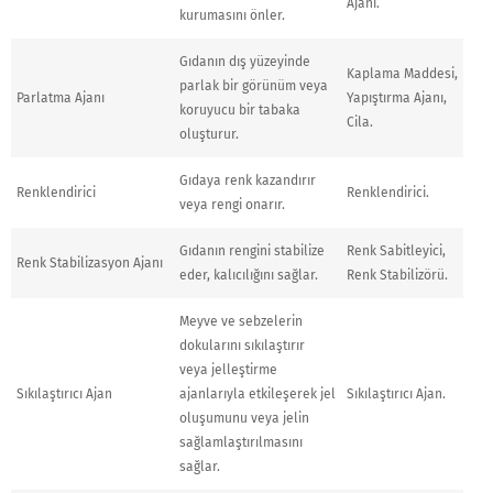
Ajanı.
kurumasını önler.
Gıdanın dış yüzeyinde
Kaplama Maddesi,
parlak bir görünüm veya
Parlatma Ajanı
Yapıştırma Ajanı,
koruyucu bir tabaka
Cila.
oluşturur.
Gıdaya renk kazandırır
Renklendirici
Renklendirici.
veya rengi onarır.
Gıdanın rengini stabilize
Renk Sabitleyici,
Renk Stabilizasyon Ajanı
eder, kalıcılığını sağlar.
Renk Stabilizörü.
Meyve ve sebzelerin
dokularını sıkılaştırır
veya jelleştirme
Sıkılaştırıcı Ajan
ajanlarıyla etkileşerek jel
Sıkılaştırıcı Ajan.
oluşumunu veya jelin
sağlamlaştırılmasını
sağlar.