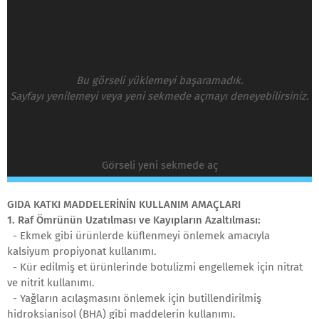
Bu görseli yüklemeyi başaramadık.
Sayfayı yenilemeyi veya yeni sekmede açmayı deneyebilirsiniz.
Görseli yeni sekmede aç
GIDA KATKI MADDELERİNİN KULLANIM AMAÇLARI
1. Raf Ömrünün Uzatılması ve Kayıpların Azaltılması:
- Ekmek gibi ürünlerde küflenmeyi önlemek amacıyla
kalsiyum propiyonat kullanımı.
- Kür edilmiş et ürünlerinde botulizmi engellemek için nitrat
ve nitrit kullanımı.
- Yağların acılaşmasını önlemek için butillendirilmiş
hidroksianisol (BHA) gibi maddelerin kullanımı.